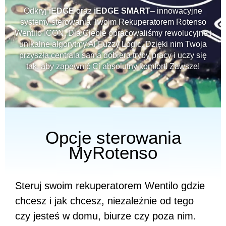
Odkryj
iEDGE
oraz
iEDGE SMART
– innowacyjne
systemy sterowania Twoim Rekuperatorem Rotenso
Wentilo ICON. Dla Ciebie opracowaliśmy rewolucyjne i
unikalne algorytmy Al Fuzzy Logic. Dzięki nim Twoja
przyszła centrala sama dobiera tryby pracy i uczy się
tak, aby zapewnić Ci absolutny komfort! Zawsze!
Opcje sterowania
MyRotenso
Steruj swoim rekuperatorem Wentilo gdzie
chcesz i jak chcesz, niezależnie od tego
czy jesteś w domu, biurze czy poza nim.