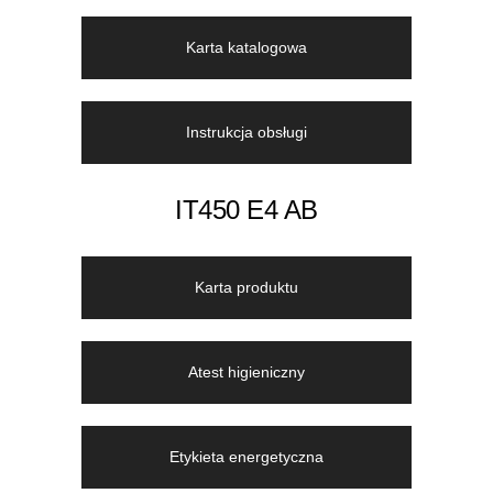
Karta katalogowa
Instrukcja obsługi
IT450 E4 AB
Karta produktu
Atest higieniczny
Etykieta energetyczna